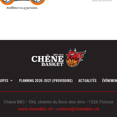
UIPES
PLANNING 2026-2027 (PROVISOIRE)
ACTUALITÉS
ÉVÉNEME
Chêne BBC
•
59d, chemin du Bois-des-Arts
•
1226 Thônex
www.chenebbc.ch
•
contact@chenebbc.ch