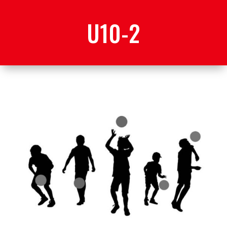
U10-2