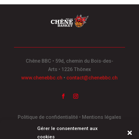
Chêne BBC
•
59d, chemin du Bois-des-
Arts
•
1226 Thônex
www.chenebbc.ch
•
contact@chenebbc.ch
Politique de confidentialité • Mentions légales
Réalisé par Galaxies
Gérer le consentement aux
cookies