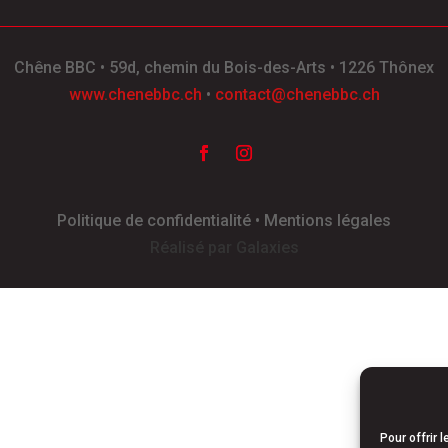
Chêne BBC
•
59d, chemin du Bois-des-Arts
•
1226 Thônex
www.chenebbc.ch
•
contact@chenebbc.ch
Politique de confidentialité • Mentions légales
Réalisé par Galaxies
Pour offrir 