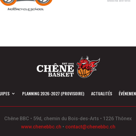
UIPES
PLANNING 2026-2027 (PROVISOIRE)
ACTUALITÉS
ÉVÉNEME
Chêne BBC
•
59d, chemin du Bois-des-Arts
•
1226 Thônex
www.chenebbc.ch
•
contact@chenebbc.ch