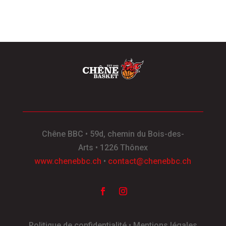
Chêne BBC
•
59d, chemin du Bois-des-
Arts
•
1226 Thônex
www.chenebbc.ch
•
contact@chenebbc.ch
Politique de confidentialité • Mentions légales