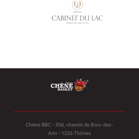
Chêne BBC
•
59d, chemin du Bois-des-
Arts
•
1226 Thônex